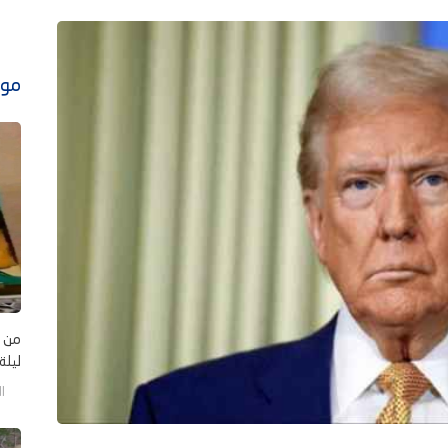
موا
من ي
ليلة
الخم