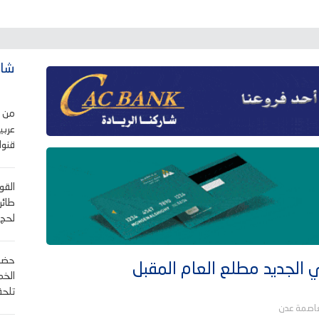
شاه
من ي
عربي
قنوا
القو
طائر
لحج.
حضرم
ي الجديد مطلع العام المقبل
الخم
تلحق