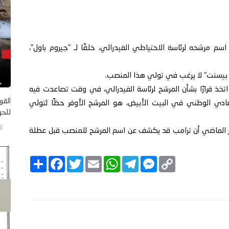
سم مرشحه لرئاسة الاحتياطي الفيدرالي، خلفًا لـ "جيروم باول"،
ت بيسنت" لا يرغب في تولي هذا المنصب.
خذ قرارًا بشأن المرشح لرئاسة الفيدرالي، في وقت تصاعدت فيه
القو
ادي الوطني في البيت الأبيض، هو المرشح الأوفر حظًا لتولي
للحو
الخم
شهر الماضي أن ترامب قد يكشف عن اسم المرشح للمنصب قبل عطلة
C
M
T
W
E
T
F
ا
o
e
e
h
m
w
a
ن
p
s
l
a
a
i
c
ش
y
s
e
t
i
t
e
ر
b
t
l
s
g
e
L
o
e
A
r
n
i
o
r
p
a
g
n
k
p
m
e
k
r