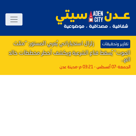
زلزال استخباراتي يُعري المستور: "مثلث
تقارير وتحقيقات
الموت" يُسقط قناع الشرعية ويكشف أخطر مخططات خالد
الع..
الجمعة-07 أغسطس - 03:21 م
-مدينة عدن