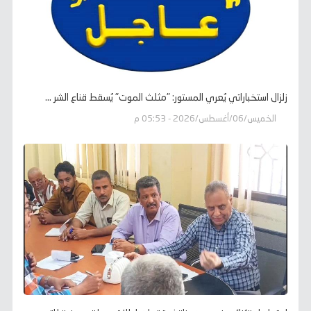
زلزال استخباراتي يُعري المستور: "مثلث الموت" يُسقط قناع الشر ...
الخميس/06/أغسطس/2026 - 05:53 م