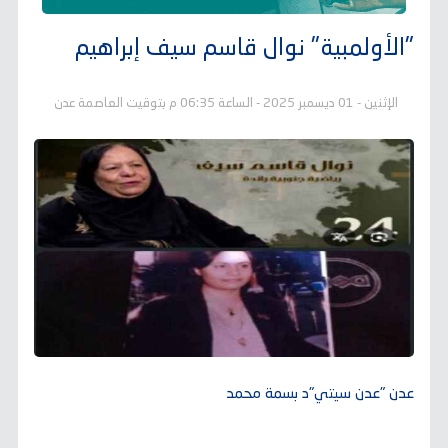
"الأولمبية" نوال قاسم سيف إبراهيم
الإثنين - 01 ديسمبر 2025 - الساعة 06:35 م بتوقيت العاصمة عدن
عدن "عدن سيتي"د بسمة محمد