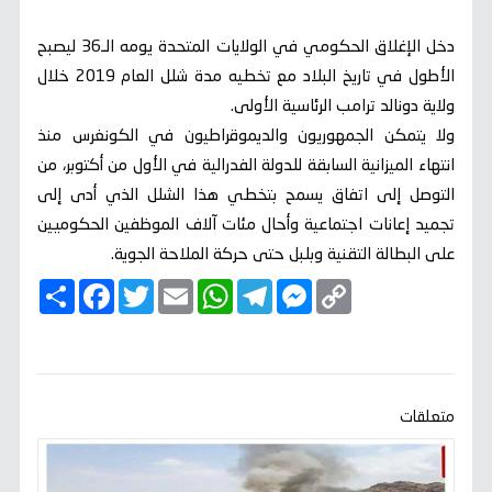
دخل الإغلاق الحكومي في الولايات المتحدة يومه الـ36 ليصبح
الأطول في تاريخ البلاد مع تخطيه مدة شلل العام 2019 خلال
ولاية دونالد ترامب الرئاسية الأولى.
ولا يتمكن الجمهوريون والديموقراطيون في الكونغرس منذ
انتهاء الميزانية السابقة للدولة الفدرالية في الأول من أكتوبر، من
التوصل إلى اتفاق يسمح بتخطي هذا الشلل الذي أدى إلى
تجميد إعانات اجتماعية وأحال مئات آلاف الموظفين الحكوميين
على البطالة التقنية وبلبل حتى حركة الملاحة الجوية.
C
M
T
W
E
T
F
ا
o
e
e
h
m
w
a
ن
p
s
l
a
a
i
c
ش
y
s
e
t
i
t
e
ر
b
t
l
s
g
e
L
o
e
A
r
n
i
o
r
p
a
g
n
k
p
m
e
k
متعلقات
r