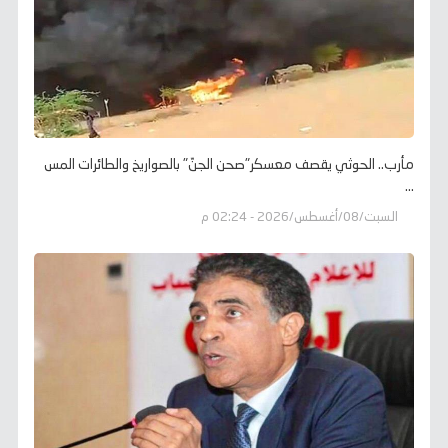
مأرب.. الحوثي يقصف معسكر"صحن الجنّ" بالصواريخ والطائرات المس
...
السبت/08/أغسطس/2026 - 02:24 م