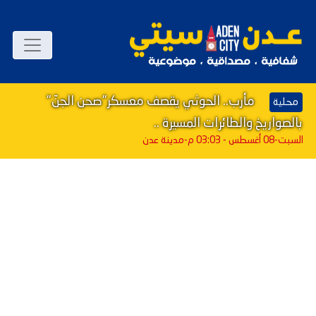
مأرب.. الحوثي يقصف معسكر"صحن الجنّ"
محلية
بالصواريخ والطائرات المسيرة ..
السبت-08 أغسطس - 03:03 م
-مدينة عدن