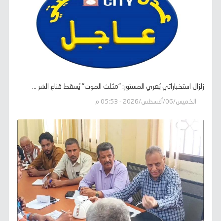
زلزال استخباراتي يُعري المستور: "مثلث الموت" يُسقط قناع الشر ...
الخميس/06/أغسطس/2026 - 05:53 م