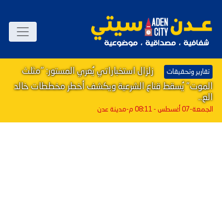
زلزال استخباراتي يُعري المستور: "مثلث
تقارير وتحقيقات
الموت" يُسقط قناع الشرعية ويكشف أخطر مخططات خالد
الع..
الجمعة-07 أغسطس - 08:11 م
-مدينة عدن