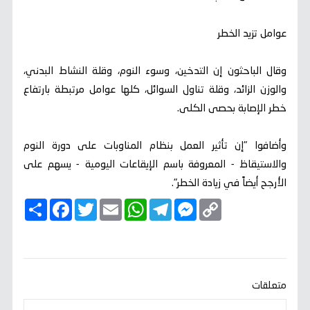
عوامل تزيد الخطر
وقال الباحثون إن التدخين، وسوء النوم، وقلة النشاط البدني،
والوزن الزائد، وقلة تناول السوائل، كلها عوامل مرتبطة بارتفاع
خطر الإصابة بحصى الكلى.
وأضافوا "إن تأثير العمل بنظام المناوبات على دورة النوم
والاستيقاظ - المعروفة باسم الإيقاعات اليومية - يسهم على
الأرجح أيضاً في زيادة الخطر".
C
M
T
W
E
T
F
ا
o
e
e
h
m
w
a
ن
p
s
l
a
a
i
c
ش
y
s
e
t
i
t
e
ر
b
t
l
s
g
e
L
o
e
A
r
n
i
o
r
p
a
g
n
k
p
m
e
k
متعلقات
r