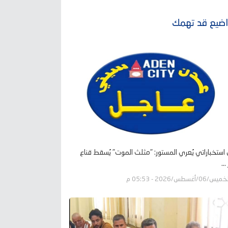
ضيع قد تهمك
ل استخباراتي يُعري المستور: "مثلث الموت" يُسقط قناع
..
يس/06/أغسطس/2026 - 05:53 م