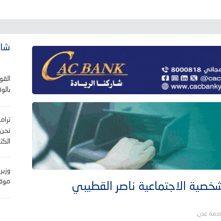
شاه
القو
بالو
ترام
نحن 
الكثي
وزير
موقف
لشخصية الاجتماعية ناصر القطيبي