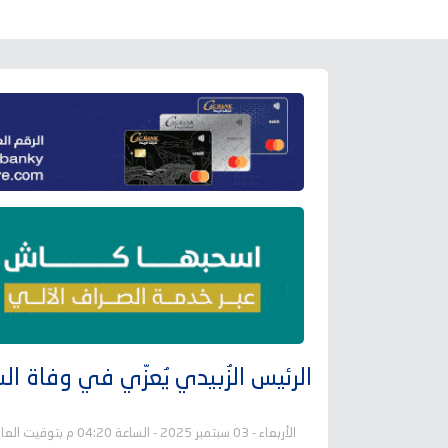
الرئيس الزُبيدي يُعزّي في وفاة ا
الأربعاء - 03 سبتمبر 2025 - الساعة 04:20 م بتوقيت العاصمة عدن