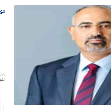
موا
زلزا
الشر .
الخم