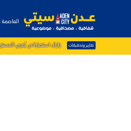
العاصمة 
زلزال استخباراتي يُعري المست
تقارير وتحقيقات