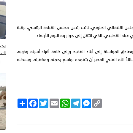
جلس الانتقالي الجنوبي، نائب رئيس مجلس القيادة الرئاسي، برقية
باد القطيبي، الذي انتقل إلى جوار ربه اليوم الأربعاء.
اجتم
وصادق المواساة إلى أبناء الفقيد وإلى كافة أفراد أسرته وذويه،
للتح
ئلاً الله العلي القدير أن يتغمده بواسع رحمته ومغفرته، ويسكنه
الخم
C
M
T
W
E
T
F
ا
o
e
e
h
m
w
a
ن
p
s
l
a
a
i
c
ش
y
s
e
t
i
t
e
ر
b
t
l
s
g
e
L
o
e
A
r
n
i
o
r
p
a
g
n