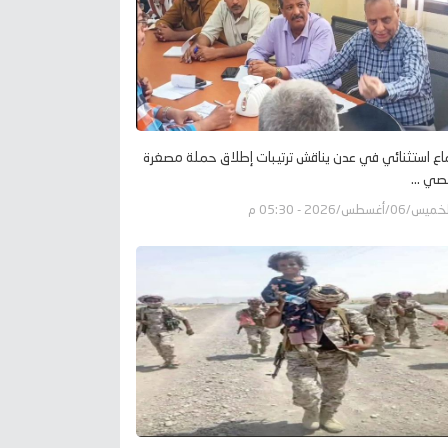
اع استثنائي في عدن يناقش ترتيبات إطلاق حملة مصغرة
صي ...
يس/06/أغسطس/2026 - 05:30 م