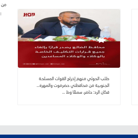
k
p
m
e
k
من ا
r
الخم
طلب الحوثي منهم إخراج القوات المسلحة
الجنوبية من محافظتي حضرموت والمهرة...
فكان الرد: حاضر، سمعًا وط ...