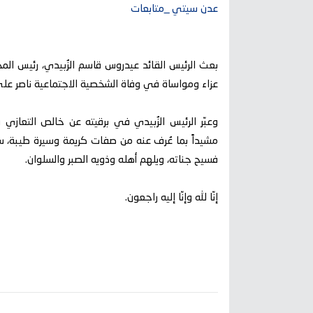
عدن سيتي _متابعات
بعث الرئيس القائد عيدروس قاسم الزُبيدي، رئيس الم
عزاء ومواساة في وفاة الشخصية الاجتماعية ناصر علي ع
وعبّر الرئيس الزُبيدي في برقيته عن خالص التعازي 
مشيداً بما عُرف عنه من صفات كريمة وسيرة طيبة، سا
فسيح جناته، ويلهم أهله وذويه الصبر والسلوان.
إنّا لله وإنّا إليه راجعون.