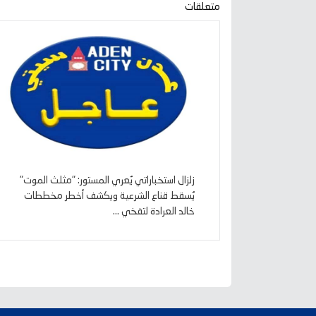
متعلقات
زلزال استخباراتي يُعري المستور: "مثلث الموت"
يُسقط قناع الشرعية ويكشف أخطر مخططات
خالد العرادة لتفخي ...