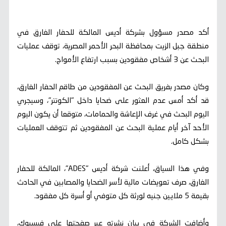
أكد مصدر مسؤول بشركة أديس المالكة للحفار الغارق في
منطقة جبل الزيت بمحافظة البحر الأحمر المصرية، توقف عمليات
البحث عن 3 أشخاص مفقودين بسبب ارتفاع الأمواج.
وكان مصدر بفريق البحث عن المفقودين من طاقم الحفار الغارق،
قد أكد أمس عدم العثور على ضحايا داخل "الكونتر"، وسيجري
اليوم البحث في غرف الإعاشة والحمامات، متوقعا أن يكون اليوم
الأحد آخر أيام عملية البحث عن المفقودين ثم تتوقف العمليات
بشكل كامل.
وفي هذا السياق، أعلنت شركة أديس "ADES"، المالكة للحفار
الغارق، صرف تعويضات مالية لأسر الضحايا والمصابين في الحادث
بقيمة 5 ملايين جنيه لورثة كل متوفي أو أسرة كل مفقود.
وأضافت الشركة في بيان نشرته عبر صفحتها على فيسبوك،