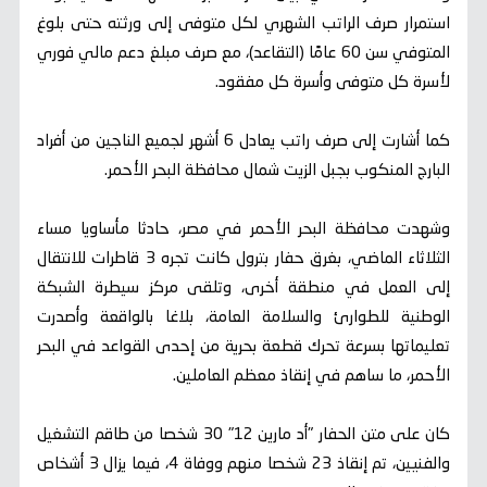
استمرار صرف الراتب الشهري لكل متوفى إلى ورثته حتى بلوغ
المتوفي سن 60 عامًا (التقاعد)، مع صرف مبلغ دعم مالي فوري
لأسرة كل متوفى وأسرة كل مفقود.
كما أشارت إلى صرف راتب يعادل 6 أشهر لجميع الناجين من أفراد
البارج المنكوب بجبل الزيت شمال محافظة البحر الأحمر.
وشهدت محافظة البحر الأحمر في مصر، حادثا مأساويا مساء
الثلاثاء الماضي، بغرق حفار بترول كانت تجره 3 قاطرات للانتقال
إلى العمل في منطقة أخرى، وتلقى مركز سيطرة الشبكة
الوطنية للطوارئ والسلامة العامة، بلاغا بالواقعة وأصدرت
تعليماتها بسرعة تحرك قطعة بحرية من إحدى القواعد في البحر
الأحمر، ما ساهم في إنقاذ معظم العاملين.
كان على متن الحفار "أد مارين 12" 30 شخصا من طاقم التشغيل
والفنيين، تم إنقاذ 23 شخصا منهم ووفاة 4، فيما يزال 3 أشخاص