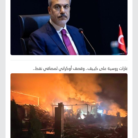
غارات روسية على كييف.. وقصف أوكراني لمصافي نفط..