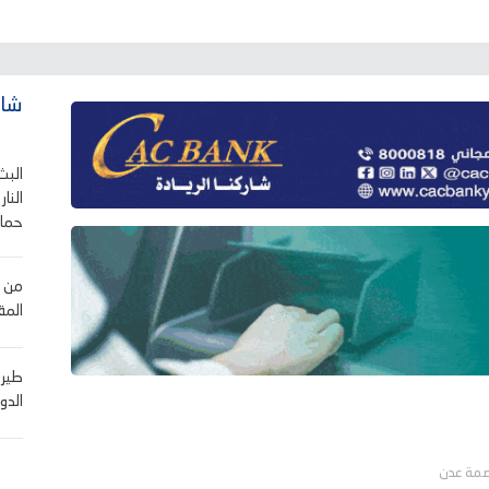
شاه
البث
النا
حماس
من د
المق
طيرا
الدو