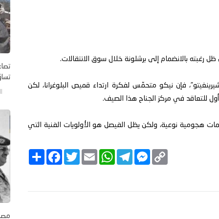
 ظل رغبته بالانضمام إلى برشلونة خلال سوق الانتقالات.
تصاع
تساؤل
لشيرينغيتو”، فإن نيكو متحمّس لفكرة ارتداء قميص البلوغرانا، لكن
الجم
أول للتعاقد في مركز الجناح هذا الصيف.
يمات هجومية نوعية، ولكن يظل الفيصل هو الأولويات الفنية التي
C
M
T
W
E
T
F
ا
o
e
e
h
m
w
a
ن
p
s
l
a
a
i
c
ش
y
s
e
t
i
t
e
ر
b
t
l
s
g
e
L
o
e
A
r
n
i
o
r
p
a
g
n
k
p
m
e
k
r
مصاد