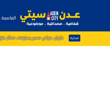
العاصمة 
طيران حوثي مسير يستهدف مطار عتق 
محلية