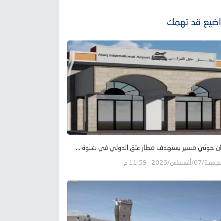
ضيع قد تهمك
ن حوثي مسير يستهدف مطار عتق الدولي في شبوة ...
عة/07/أغسطس/2026 - 11:59 م