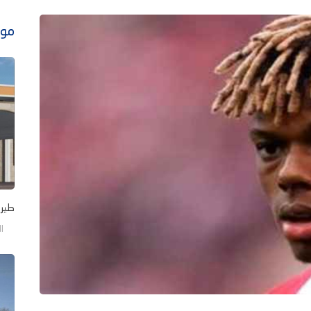
موا
طيرا
الجم