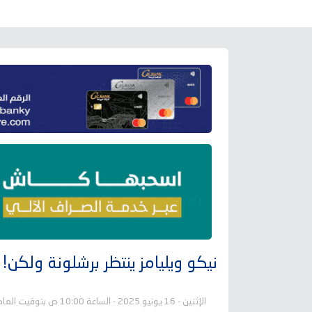
نيكو ويليامز ينتظر برشلونة ولكن!
الإثنين - 16 يونيو 2025 - الساعة 10:00 ص بتوقيت العاصمة عدن