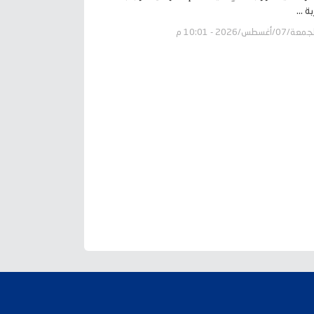
ة ...
عة/07/أغسطس/2026 - 10:01 م