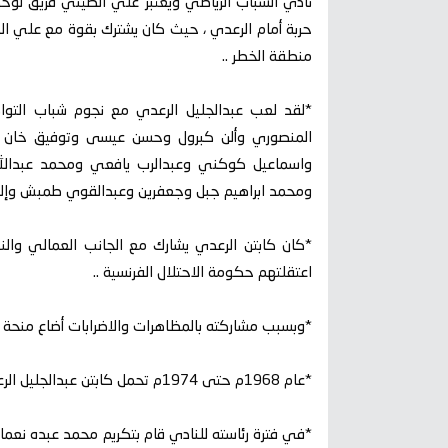
نادي الشباب الرياضي ويعتبر علي الصيني فريق لوحده
حربة أمام الرعدي ، حيث كان يشترك بقوة مع علي الص
منطقة الخطر ..
*لقد لعب عبدالجليل الرعدي مع نجوم شباب التوا
المنصوري وألن كبرول وحسن عيسى وتوفيق خان 
واسماعيل كوكني وعبدالرب يافعي ومحمد عبدالل
ومحمد ابراهيم جبل وجعفرين وعبدالقوي طمبش وإلبر
*كان كابتن الرعدي يشارك مع الجانب العمالي والنضا
اعتقلتهم حكومة الاحتلال الفرنسية ..
*وبسبب مشاركته بالمظاهرات والاضرابات أضاع منحة درا
*عام 1968م حتى 1974م تحمل كابتن عبدالجليل الرعدي رئاسة نادي شباب التواهي الرياضي بعد الاستقلال ..
*في فترة رئاسته للنادي قام بتكريم محمد عبده نعما