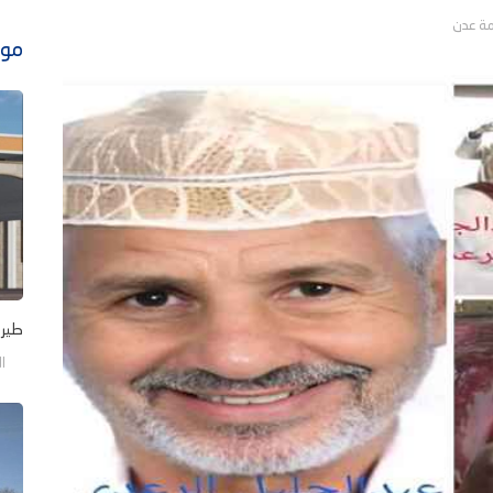
موا
طيرا
الجم