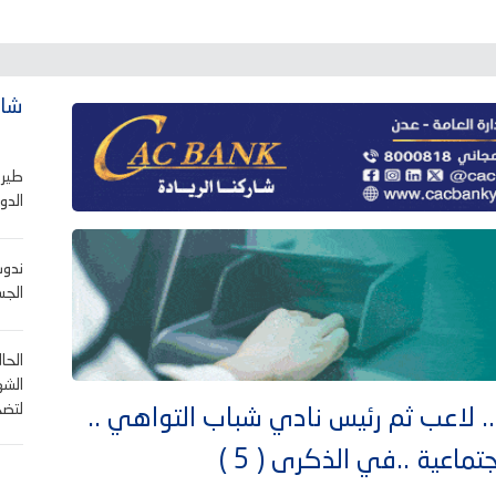
شاه
طيرا
الدو
ندوب
الجس
الحا
الشه
لتضح
 .. لاعب ثم رئيس نادي شباب التواهي ..
ماعية ..في الذكرى ( 5 )