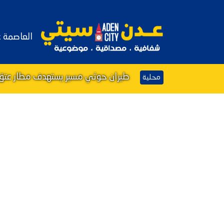
العاصمة 
طيران حوثي مسير يستهدف مطار عتق 
محلية