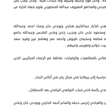
 ، وكان قوياً وعنيفاً وسريعاً وله حركات فنية ، وكان يلعب رأس
يني والمدافع المعروف عبدالله المنصوري يقوم بابعاد الكرة من
هي الكبار عبدالكريم هتاري وبوجي خان وعباد احمد وعبدالله
ومحمود علي خان ونجيب راجح وعلي الطحس وعبدالله جامع
ه شطفه وسليمان طربوش واحمد عمر وهاشم عزيز وفريد سعد
ت جوانيز وموريس وغيرهم ..
لي بالمظاهرات والإضرابات تعاطفا مع الزعماء الجزائريين الذين
سية إلى بريطانيا في مجال ربان في أعالي البحار ..
ن والقيادي إدريس حنبله والشاعر أحمد الجابري وبوجي خان وعلي