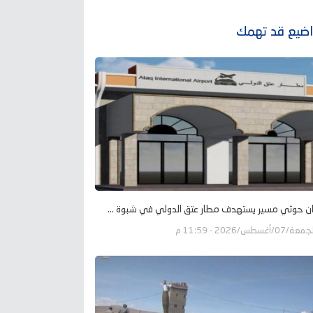
ضيع قد تهمك
ن حوثي مسير يستهدف مطار عتق الدولي في شبوة ...
عة/07/أغسطس/2026 - 11:59 م