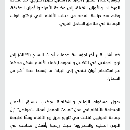
جوهرية على المخزون الوارد من الخارج، بغرض تحويلها من مضادة
للمركبات والأوزان الثقيلة، إلى مضادة للأفراد والأوزان الخفيفة،
وذلك بعد دراسة العديد من عينات الألغام التي تركتها قوات
الجماعة في مناطق الساحل الغربي.
كما أشار تقرير آخر لمؤسسة خدمات أبحاث التسلح (ARES) إلى
نهج الحوثيين في التضليل والتمويه لإخفاء الألغام بشكل محكم؛
عبر استخدام ألوان تنتمي إلى البيئة؛ ما يُسقط عددًا أكبر من
الضحايا.
تقول مسؤولة الإعلام والشفافية بمكتب تنسيق الأعمال
المتعلقة بالألغام في عدن “يماك”، الممول أمميًا، لـ”مواطن”: “إنّ
جماعة الحوثيين تفننت في تنويع طرق زرع الألغام وفقًا لطبيعة
الأرض الجبلية والصحراوية؛ حيث زرعتها بأشكال مخادعة في