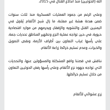
الله (الحوثيين) منذ اندلاع القتال في 2015.
وعلى الرغم من جمود العمليات العسكرية منذ ثلاث سنوات
ضمن هدنة هشة غير معلنة، ما زال شبح الألغام يُعْمِل في
اليمنيين القتل والتشويه والإفقار، ويحرمهم من موارد اقتصادية
حيوية، في حين تواجه عملية النزع وتطهير المناطق تحديات جمة،
على رأسها غياب التعاون بين أطراف الأزمة، ونقص التمويل
والخبرات، وعدم تسليم خرائط زراعة الألغام.
نناقش في قصتنا واقع المشكلة والمسؤولين عنها، والتحديات
التي تواجه جهود نزع الألغام، وعلى رأسها رفض الحوثيين التعاون
من خلال تسليم خرائطها.
زرع عشوائي للألغام