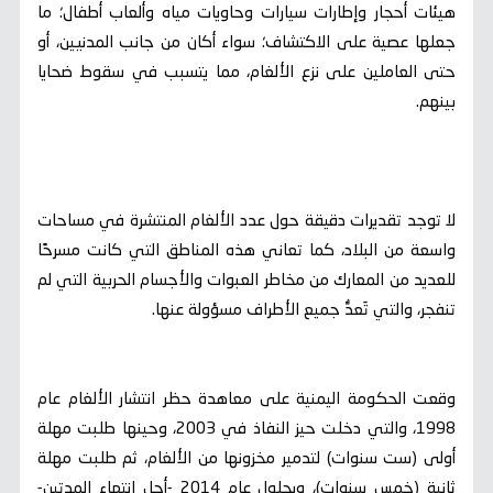
هيئات أحجار وإطارات سيارات وحاويات مياه وألعاب أطفال؛ ما
جعلها عصية على الاكتشاف؛ سواء أكان من جانب المدنيين، أو
حتى العاملين على نزع الألغام، مما يتسبب في سقوط ضحايا
بينهم.
لا توجد تقديرات دقيقة حول عدد الألغام المنتشرة في مساحات
واسعة من البلاد، كما تعاني هذه المناطق التي كانت مسرحًا
للعديد من المعارك من مخاطر العبوات والأجسام الحربية التي لم
تنفجر، والتي تَعدُّ جميع الأطراف مسؤولة عنها.
وقعت الحكومة اليمنية على معاهدة حظر انتشار الألغام عام
1998، والتي دخلت حيز النفاذ في 2003، وحينها طلبت مهلة
أولى (ست سنوات) لتدمير مخزونها من الألغام، ثم طلبت مهلة
ثانية (خمس سنوات)، وبحلول عام 2014 -أجل انتهاء المدتين-