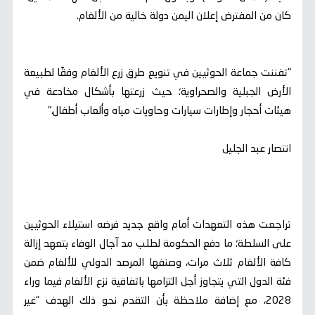
كان من المفترض إعلان اليمن دولة خالية من الألغام.
"تفننت جماعة الحوثيين في تنويع طرق زرع الألغام وفقًا لطبيعة
الأرض الجبلية والصحراوية؛ حيث زرعتها بأشكال مخادعة في
هيئات أحجار وإطارات سيارات وحاويات مياه وألعاب أطفال."
انتصار عبد الجليل
تراجعت هذه التعهدات أمام واقع جديد فرضه استيلاء الحوثيين
على السلطة؛ ما دفع الحكومة لطلب مد آجال الوفاء بتعهد إزالة
كافة الألغام ثلاث مرات، وصنفها المرصد الدولي للألغام ضمن
فئة الدول التي يتجاوز أجل التزامها باتفاقية نزع الألغام فيما وراء
2028، مع إضافة ملاحظة بأن التقدم نحو ذلك الهدف “غير