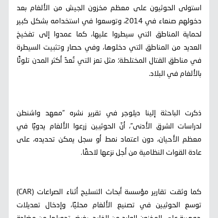
استولى الحوثيون على معظم مخزون الجيش من الألغام بعد
دخولهم صنعاء في 2014، وتوسعوا في استخدامه بشكل كبير
لحماية المناطق التي سيطروا عليها، كما عمدوا إلى تفخيخ
العديد من المناطق التي دخلوها، وفي حصار وتثبيت السيطرة
في مناطق القتال المختلطة؛ مثل تعز التي تُعدّ أكثر المدن تلوثًا
بالألغام في البلاد.
ذكرت الباحثة إلينا ديلوجر في تقرير نشره “معهد واشنطن
لدراسات الشرق الأدنى”، أنّ الحوثيين زرعوا الألغام يدويًا في
معظم الأحيان، دون اعتماد نمط أو سجل يمكن تحديده، على
عادة القوات النظامية من أجل نزعها لاحقًا.
كما وثقت تقارير مؤسسة أبحاث التسليح أثناء الصراعات (CAR)
توسع الحوثيين في تصنيع الألغام محليًا، وإدخال تعديلات