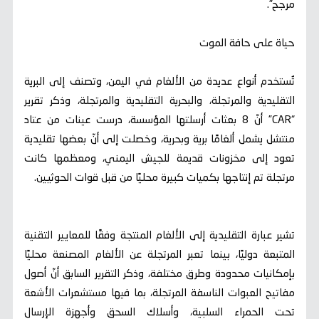
مرجح”.
حياة على حافة الموت
تُستخدم أنواع عديدة من الألغام في اليمن، وتصنف إلى البرية
التقليدية والمرتجلة، والبحرية التقليدية والمرتجلة، وذكر تقرير
“CAR” أنّ 8 بعثات أرسلتها المؤسسة، درست عينات من عتاد
منتشل يشمل ألغامًا برية وبحرية، وخصلت إلى أنّ بعضها تقليدية
تعود إلى مخزونات قديمة للجيش اليمني، ومعظمها كانت
مرتجلة تم إنتاجها بكميات كبيرة محليًا من قبل قوات الحوثيين.
تشير عبارة التقليدية إلى الألغام المنتجة وفقًا للمعايير التقنية
المتبعة دوليًا، بينما تعبر المرتجلة عن الألغام المصنعة محليًا
بإمكانيات محدودة وطرق مختلفة، وذكر التقرير السابق أنّ أصول
مفاتيح العبوات الناسفة المرتجلة، بما فيها مستشعرات الأشعة
تحت الحمراء السلبية، وأسلاك السحق وأجهزة الإرسال