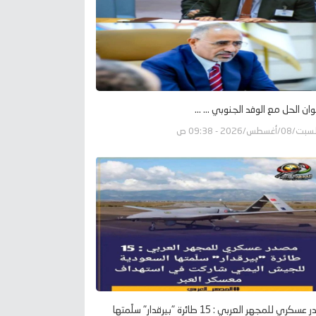
وان الحل مع الوفد الجنوبي ... ...
ت/08/أغسطس/2026 - 09:38 ص
مصدر عسكري للمجهر العربي : 15 طائرة "بيرقدار" سلّمتها