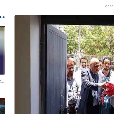
موا
المش
السب