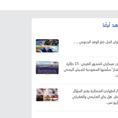
د أيضًا
وان الحل مع الوفد الجنوبي ... ..
مصدر عسكري للمجهر العربي : 15 طائرة
قدار" سلّمتها السعودية للجيش اليمني
..
ار الطوارئ الشمالية يفتح السؤال
طر.. هل يكرر العليمي والعقيلي
ريو تس..