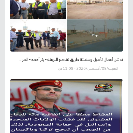
تدشن أعمال تأهيل وسفلتة طريق تقاطع البريقة – بئر أحمد – الحر ...
السبت/08/أغسطس/2026 - 11:09 ص