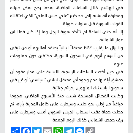
فقد انتشرت صورة هذا الرجل الذي خرج من سجن حماة، كالنار
في الهشيم خلال الساعات الماضية، بعدما رجح بعض جيرانه
ومعارفه أنه يشبه إلى حد كبير "علي حسن العلي" الذي اعتقلته
القوات السورية قبل سنوات طويلة.
إلا أنه حتى الساعة لم تتأكد هوية الرجل وما إذا كان فعلا ابن
عمار الشمالية.
ولا يزال ما يقارب 622 معتقلاً لبنانياً يعتقد أهاليهم أو من تبقى
من أسرهم أنهم في السجون السورية، مختفين دون معلومات
عنهم.
في حين أكدت السلطات الرسمية اللبنانية على مدار عقود أن
دمشق أبلغتها عدم وجود أي معتقل لبناني "سياسي" أو غير في
سجونها، باستثناء المتهمين بجرائم جنائية.
وكانت الفصائل المسلحة شنتت منذ الأسبوع الماضي، هجوما
مباغتاً من إدلب نحو حلب، وسيطرت على كامل المدينة بأيام، ثم
دخلت حماة عقب اسنحاب الجيش السوري أمس، وسيطرت على
ريف حمص الشمالي كذلك اليوم الجمعة.
C
M
T
W
E
T
F
ا