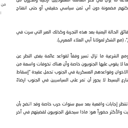
لساعة ما يزال في نظر الساسة السعوديين أرضية ومخزون من
من ا
اكتهم مضمونة دون أي ثمن سياسي حقيقي أو حتى انفتاح
الخم
ائق الحالة اليمنية بعد هذه التجربة وكذلك العبر التي سرت في
”، (مع الشكر لمولانا أبي العلاء المعري).
مع الشرعية ما تزال تسير وفقاً لقواعد عائمة بغض النظر عن
ما لا يقوى عليها الجنوبيون خاصة وأن هناك تخوفات واسعة من
 الاخوان وقواعدهم العسكرية في الجنوب تحمل عقيدة “إسقاط
ارع البسيط لا يجوز أن تمر على السياسيين في الجنوب ارضاءً
ة تنتظر إجابات واقعية بعد سبع سنوات حرب خاصة وقد اتضح بأن
ت والأكثر حضوراً هو: ماذا سيحقق الجنوبيون لقضيتهم في آخر