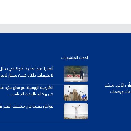
احدث المنشورات
ألمانيا تفتح تحقيقا عاجلا في تس
لاستهداف طائرة شحن بمطار لايبزيغ
ي الآخر.. منكم
الخارجية الروسية: موسكو سترد 
داعات وبصمات
من رومانيا بالوقت المناسب ..
عوامل صحية في منتصف العمر تؤخ