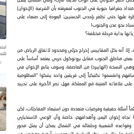
 حتى أصبح الحوثي على أبواب مدينة مأرب! وفي المقابل يغض
داد جغرافيا حيوية في الجنوب لمعرفته بأن الشرعية (الإخوان)
طرة عليها حتى تظفر بإحدى الحسنيين: العودة إلى صنعاء على
ناد نحو عدن والجنوب!
اتها بداية مرحلة مختلفة؟
اجتم
. إلا أنه بكل المقاييس إخراج جزئي ومحدود لاتفاق الرياض من
للتح
 بعض مناطق الجنوب مقابل بروتوكول حربي يعتمد أساساً على
الخم
 وهي النسخة (الهايبرد) من العاصفة. وسوف يتابع الإخوان في
قهم وانقسموا تكتيكياً إلى فريقين واحد يشكوا “المظلومية
 على علاقاته المتينة مع المملكة. فهل تصر الأخيرة على تحييد
ً أسئلة حقيقية وفرضيات متعددة دون استبعاد المفاجئات، لكن
ا تجاه إخوان اليمن وأهدافهم، خاصة وأن الوعي الاستخباري
ئله وقواعده الشعبية وحلفائه في الشمال يمكن أن يمثل محور