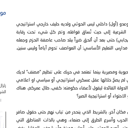
موا
ن وعدو (أول) داخلي ليس الحوثي ولديه حليف خارجي استراتيجي
الشرعية إلى حيث تُساق قوافله. وتم كل شيء تحت رقابة
ايجابي) حتى بعد أن ألحق ضرراً ببلد صاحب عاصفة الحزم وجعله
مدارس التعليم الأساسي: أن العواصف تدوم أياماً وليس سنين.
 حيوية ومصيرية بينما تعتمد في حربك على تنظيم “مصنف” لديك
لم يصحُ خلالها عقل عسكري استراتيجي أو سياسي او اعلامي
زلزا
لدولة القائدة ليقول لأعضاء حكومته: كفى، طال عمركم، هناك
الشر .
لاحتواء أو استراتيجية الصبر؟
الخم
ي مكان آخر، بالشريط الذي ينحدر من تباب نهم حتى حقول صافر
الحرب وأسرع الطرق إلى صنعاء، وهي بالذات المناطق التي