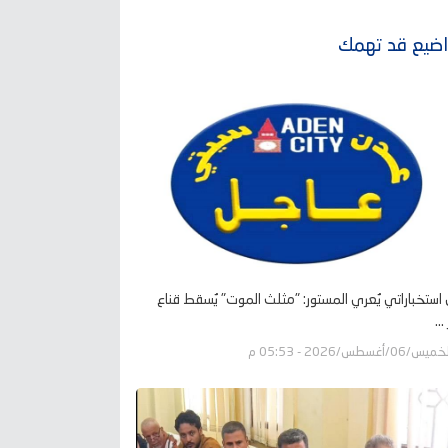
ضيع قد تهمك
ل استخباراتي يُعري المستور: "مثلث الموت" يُسقط قناع
..
يس/06/أغسطس/2026 - 05:53 م