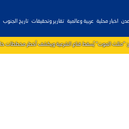
عدن
اخبار محلية
عربية وعالمية
تقارير وتحقيقات
تاريخ الجنوب
ور: "مثلث الموت" يُسقط قناع الشرعية ويكشف أخطر مخططات خالد