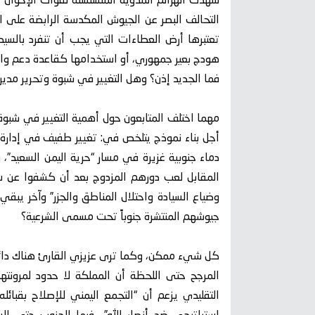
شهدت الهزائم المدوية المتسلسلة لقوات الإخوان
التحالف البصر عن الجيوش المكدسة الرابضة على امت
تعتبرها أرض العطاءات التي يجب أن تنفرد بالسي
هودج بعير جمهوري، أو استخدامها كقاعدة دعم واس
فما الجديد إذن؟ وهل التغيير في شبوة وتحرير مديري
مهما اختلف المتابعون حول أهمية التغيير في شبوة.
أجل بناء نموذج يتلخص في: تغيير طفيف في إدارة
دماء جنوبية غزيرة في مسار “حرية اليمن السعيد”،
المقابل لعب دورهم المزدوج بعد أن كشفوا عن سا
وضياع السيادة واحتلال المناطق والجزر” وآخر يبقي
جيوشهم المنتشرة جنوباً تحت مسمى الشرعية؟
كل شيء ممكن، وكما ترى عزيزي القارئ هناك دائما
المرجح حتى اللحظة أن المملكة لا حدود لمرونته
التقليدي يزعم أن “التجمع اليمني للإصلاح بقبا