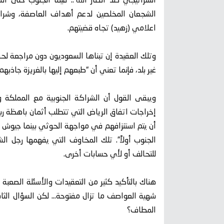
استراتيجي ضد أنصار الله”.. فيما الجنوب حتى ا
الشجعان المخلصين لدعم أهداف العاصفة، وشر
اعلامي (زهيد) تجاه قضيتهم.
وتلك العقيدة إن تبناها السعوديون دون مراجعة لحق
غير بلد، فإنما تعني أن “طبعهم إليها بالغريزة جاذبهم
ويبقى القول أن الشراكة الجنوبية مع المملكة و
إخراجات اتفاق الرياض التي تتطلب أثمان باهظة رب
أن يتم استنزافهم في مواجهة الحوثي بينما جيوش
الجنوب أولاً”. تلك المخاوف التي يفهمها رجل الش
للتحالف أو لأي حسابات أخرى.
هناك بالتأكيد كثير من التعقيدات والأسئلة الصعب
شهية العواصف ما تزال مفتوحة… لكن السؤال الثاب
المطاف؟