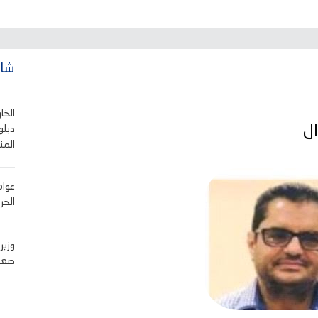
شاه
الخا
ل
دبلو
المن
عوام
الخر
وزير
صعوب