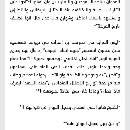
العدوان مباحة للسعوديين والاماراتيين وان اهلها اعتادوا على
التنازلات الدينية والاخلاقية منذ الاحتلال البرتغالي والانجليزي
واستشهد باسماء اماكن وشوارع في عدن قال انها تكشف
تاريخ العربدة"*
*ليس الغرابة في تصريحه بل الغرابة في ديوثية مستمعيه
ممن يسمون انفسهم "جبهة انقاذ الجنوب" إذ قال لهم بصريح
العبارة انهم "ابناء تحلل اخلاقي ؛ وصفقوا طويلا !!" فما تمعّر
وجه واحدا منهم لذلك القذف الذي القاه على اسماعهم
و"قطرن" به وجوههم الكالحة ولو انتخت رجولة احدهم وطلب
منه مراجعة تواريخ الاحتلال العثماني ل"يمنه السعيد" ليعرف
ماذا فعل ؟ وماذا كان يبيع القادة لجنودهم!!؟*
*لكنهم هانوا حتى استحى وخجل الهوان من هوانهم!!!*
*و"من يهن يسهل الهوان عليه"*