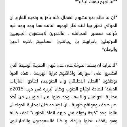
*"ما لجرح بيميت ايلام"*
*ان ما قاله هو مشروع الشمال كله باحزابه ونخبه الفارق ان
الحوثي نطق بها لانه نظر الوجوه امامه فما وجد وجه فيه
كرامة تستحق المجاملة ، فالاخرين لايستفزون الجنوبيين
المرتبطين باحزابهم بل يجاملون اسماعهم باخوة الدين
والوطن*
*لا غرابة ان يحقد الحوثة على عدن فهي المدينة الوحيدة التي
انكسروا على اسوارها واذاقتهم مرارة الهزيمة ، هذه المرة
يوظفون "التحلل الاخلاقي وان الجنوبيين اعتادوا التنازلات
الدينية" لاعادة اجتياح الجنوب وكان تبريره في حرب 2015م
محاربة الدواعش وللاسف وجد حينها من الجنوبيين من أكد
-عبر صحف ومواقع جنوبية - ان اجتياحه كان لمحاربة الدواعش
مثلما وجد "خردة رجولة في جبهة انقاذ الجنوب" تقف ذليلة
وهو يقذف مدنها بالإفك والخنا فالسعوديون والاماراتيون