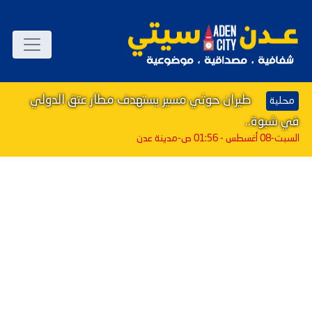
طيران حوثي مسير يستهدف مطار عتق الدولي
محلية
في شبوة..
السبت-08 أغسطس - 01:56 ص
-مدينة عدن