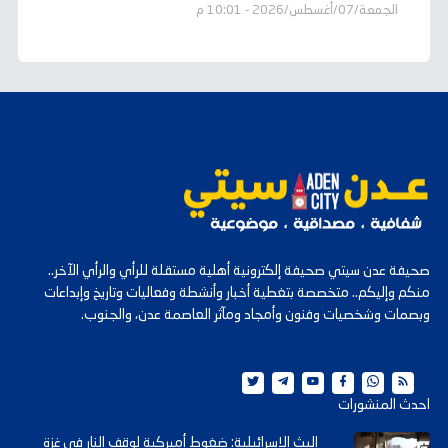
الجمعة/07/أغسطس/2026 - 10:01 م
صحيفة عدن سيتي صحيفة إلكترونية أهلية مستقلة للرأي والرأي الآخر..
منكم وإليكم.. متخصصة بتغطية أخبار وأنشطة وفعاليات وتاريخ وإبداعات
وبصمات وشخصيات وفنون وأمجاد ومآثر العاصمة عدن، والجنوب.
احدث المنشورات
البث الإسرائيلية: ضغوط أميركية لوقف النار في غزة