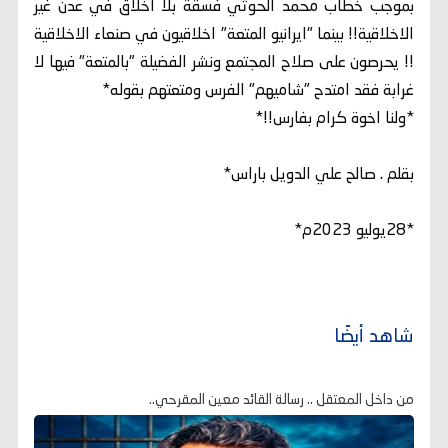
بموجب خطاب محمد الحوثي فسقة بلا اخلاق في عدن غير
الاخلاقية!! بينما "ايرانيو المتعة" اخلاقيون في صنعاء الاخلاقية
!! يحرصون على صلاح المجتمع ونشر الفضيلة "بالمتعة" فيها لا
غرابة فقد امتدح "شاميهم" الفرس ومتعتهم بقوله*
*ولنا اخوة كرام بفارس!!*
بقلم . صالح علي الدويل باراس*
*28يوليو 2023م*
شاهد أيضًا
من داخل المعتقل .. رسالة القائد معين المقرحي..