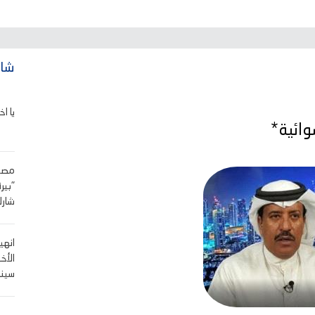
شاه
يا اخ
ائية*
"بير
شارك
انهي
الأخ
سينا