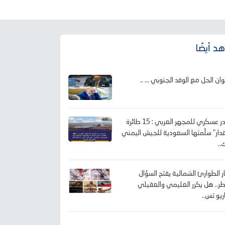
د أيضًا
وان الحل مع الوفد الجنوبي ... ..
مصدر عسكري للمجهر العربي : 15 طائرة
قدار" سلّمتها السعودية للجيش اليمني
..
ار الطوارئ الشمالية يفتح السؤال
طر.. هل يكرر العليمي والعقيلي
ريو تس..