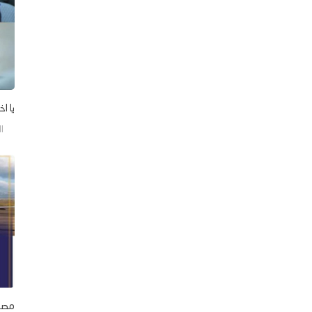
يا اخ
السب