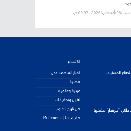
د ...
ت/08/أغسطس/2026 - 09:37 ص
الاقسام
دفاع المشترك..
اخبار العاصمة عدن
محلية
عربية وعالمية
.
تقارير وتحقيقات
من تاريخ الجنوب
مصدر عسكري للمجهر العربي : 15 طائرة "بيرقدار" سلّمتها
ملتيميديا | Multimedia