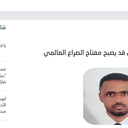
شاه
يا اخ
قد يصبح مفتاح الصراع العالمي
"بير
شارك
انهي
الأخ
سينا