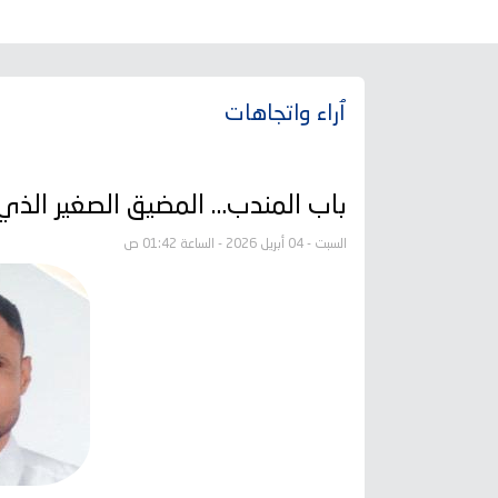
ٱراء واتجاهات
باب المندب… المضيق الصغير الذي 
السبت - 04 أبريل 2026 - الساعة 01:42 ص