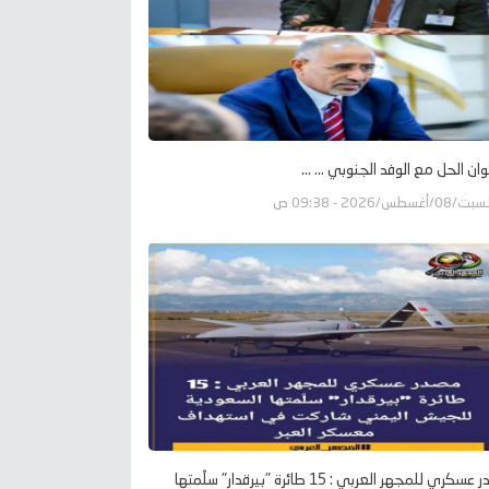
وان الحل مع الوفد الجنوبي ... ...
ت/08/أغسطس/2026 - 09:38 ص
مصدر عسكري للمجهر العربي : 15 طائرة "بيرقدار" سلّمتها