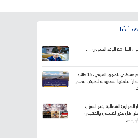
د أيضًا
وان الحل مع الوفد الجنوبي ... ..
مصدر عسكري للمجهر العربي : 15 طائرة
قدار" سلّمتها السعودية للجيش اليمني
..
ار الطوارئ الشمالية يفتح السؤال
طر.. هل يكرر العليمي والعقيلي
ريو تس..