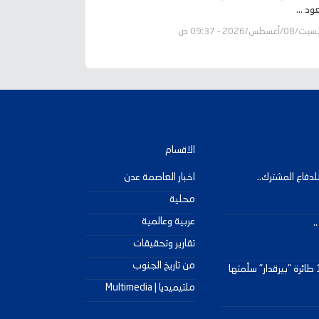
د ...
ت/08/أغسطس/2026 - 09:37 ص
الاقسام
دفاع المشترك..
اخبار العاصمة عدن
محلية
عربية وعالمية
.
تقارير وتحقيقات
من تاريخ الجنوب
مصدر عسكري للمجهر العربي : 15 طائرة "بيرقدار" سلّمتها
ملتيميديا | Multimedia