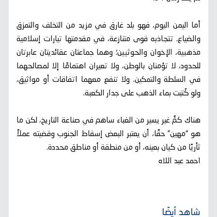
أما اليمن اليوم، فهو بلد غارق في مزيد من التخلف والتمزق
والضياع. تتجاذبه قوى متنازعة، في مقدمتها تيارات إسلامية
مذهبية، الإخوان والحوثيين؛ وهما جماعتان عقائديتان عابرتان
للحدود، لا تؤمنان بالوطن، ولا تعيران اهتمامًا إلا لمصالحهما
في السلطة والتمكين. ولا تنفع معهما اتفاقات أو مواثيق،
ولو كُتبت بماء الذهب على جدار الكعبة.
هناك كمٌّ غير يسير من الغباء ساهم في صناعة التاريخ، لكن ما
هو “مهين” حقًا، أن يعتبر البعض إسقاط الجنوب وقضيته عملاً
ثأريًا من كيان بعينه، أو من منطقة أو مناطق محددة.
احمد عبد اللاه
شاهد أيضًا