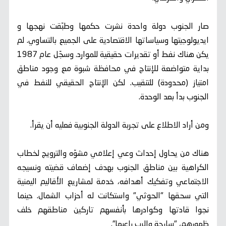
صار الجنوب دولة واحدة نشرت حكمها وطبّقت نهجها و
ايديولوجيتها وسياساتها الاقتصادية على الجميع بالتساوي. لم
يكن هناك نفط أو تقديرات حقيقية للموارد. وسجّل عام 1987
بداية متواضعة للإنتاج في محافظة شبوة مع وجود مناطق
امتياز (محدودة) للتنقيب. لكن الإنتاج الحقيقي للنفط في
الجنوب بدأ بعد الوحدة.
ومن أراد الاطلاع على تجربة الدولة الجنوبية فعليه أن يقرأ.
هناك من يحاول إحداث وعي إعلامي مشوّه والترويج لخطاب
الكراهية بين مناطق الجنوب بهدف إضعاف قضيته ونسيجه
الاجتماعي وتفكيك أهدافه، خدمة لمشاريع الأقاليم اليمنية
التي سحقها "الحوثي" واستكانت له أحزاب الشمال. حينما
نجوا قادتها وكوادرها بأنفسهم تاركين مناطقهم خلف
ظهورهم، "سارحة والرب راعيها".