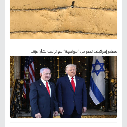
مصادر إسرائيلية تحذر من "مواجهة" مع ترامب بشأن غزة..