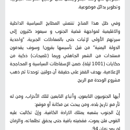
وتطوير بدائل موضوعية.
وفي ظل هذا المناخ تنتعش المطابخ السياسية الداخلية
والاقليمية لمواجهة قضية الجنوب و سيعود كثيرون إلى
سيرتهم الأولى لإثبات حتى بالمعادلات الجبرية، “واحدية
الدولة اليمنية" من قبل تأسيسها بقرون! وسوف يقدمون
مستندات من الشعر الجاهلي وربما (تلميحات) ذكية من
حكايات (1001 ليلة)، ضمن الإسقاطات السياسية و المحاججة
الإعلامية، بهدف القفز على حقيقة أن دولتين توحدتا ثم ذهب
مشروع الوحدة مع الريح.
أيها الجنوبيون التابعون، وأتباع التابعين لتلك الأحزاب، ومن له
ثأر مع تاريخ بلده، ومن يبحث عن مكانة أو موقع:
إنّ الجنوب بشعبه يمتلك الارادة الكافية، وإنْ تكالبت عليه
القوى فلن يموت، فقضيته باقية حتى يحقق تطلعاته، والزمان
لم يعد زمان 94.