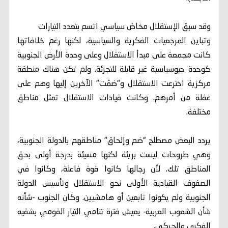
وقد سبق الإستقلال مخاض سياسي اتسم بتعدد التيارات
وتباين المرجعيات الفكرية والسياسية، لكنها رغم خلافاتها
كانت مجمعة على مبدأ الاستقلال وعلى وحدة الأرض الجنوبية
كوحدة جيوسياسية غير قابلة للتجزئة. ولم تكن هناك منطقة
مركزية اخترعت الاستقلال و"ضمّت" الآخرين إليها وهم على
غفلة من أمرهم. وكانت قيادات الاستقلال تمثل مناطق
مختلفة.
يردد البعض مصطلح “ضم وإلحاق" مناطقهم بالدولة الجنوبية،
وهي طروحات ليست بريئة لكنها مسيئة بدرجة أولى بحق
المناطق تلك. لأن رجالها كانوا قوة فاعلة، وكانوا في
الصفوف القيادية الأولى نحو الاستقلال وتأسيس الدولة
الجنوبية ولم يكونوا تابعين أو هامشيين. وكان الجنوب -شأنه
شأن الشعوب العربية- يعيش فترة تنامي التيار القومي بشقيه
الفكري والحركي.