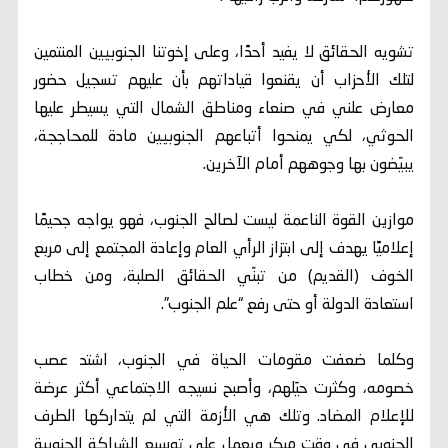
تشويه الحقائق لا يفيد أحدًا، وعلى إخوتنا الجنوبيين المنتمين
لتلك الأحزاب أن يقنعوا قياداتهم بأن عليهم تسجيل حضور
معارض علني في صنعاء ومناطق الشمال التي يسيطر عليها
الحوثي، لكي يمنحوا أتباعهم الجنوبيين مادة للمحاججة،
يبيّضون بها وجوههم أمام الآخرين.
موازين القوة الناعمة ليست لصالح الجنوب، فهو يواجه جحيمًا
إعلاميًا يهدف إلى ابتزاز الرأي العام وإعادة المجتمع إلى مربع
الخوف (القديم) من تبنّي الحقائق الصلبة، ومن خطاب
استعادة الدولة أو حتى رفع “علم الجنوب”.
وكلما ضعفت مقومات الحياة في الجنوب، اشتد عصب
خصومه، وكثرت حيَلهم، وأصبح نسيجه الاجتماعي أكثر عرضة
للإعلام المضاد. وتلك هي الأزمة التي لم يتداركها الطرف
الجنوبي في وقت مبكر ويعمل على توسيع الشراكة الجنوبية