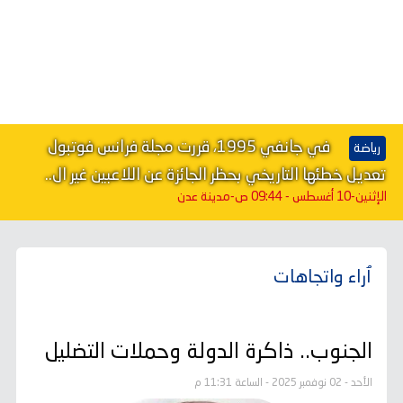
في جانفي 1995، قررت مجلة فرانس فوتبول
رياضة
تعديل خطئها التاريخي بحظر الجائزة عن اللاعبين غير ال..
الإثنين-10 أغسطس - 09:44 ص
-مدينة عدن
ٱراء واتجاهات
الجنوب.. ذاكرة الدولة وحملات التضليل
الأحد - 02 نوفمبر 2025 - الساعة 11:31 م