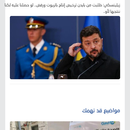
زيلينسكي: طلبت من بايدن ترخيص إنتاج باتريوت ورفض.. لو حصلنا عليه لكنا
ننتجها لأو..
مواضيع قد تهمك