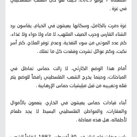
المسماه 7 يوليو 2023، كيف هو حال الشعب الفلسطيني
في غزة .
غزة دمرت بالكامل، وسكانها يعيشون في الخيام، يقاسون برد
الشتاء القارس وحرب الصيف الملتهب، لا ماء ولا دواء ولا غذاء،
كم عدد الموتي من سوء التغذية، وعدم توفر العلاج، كم أسر
نكبت، وكم عوائل تشردت وفقدت كل ما تملك .
أمام هذا الوضع الكارثي، لا زالت حماس تماطل في
المباحثات، وحينما يخرج الشعب الفلسطيني رافضاً للوضع يتم
قتله وتغييبه من قبل ميليشيات حماس الإرهابية .
أبناء قيادات حماس يعيشون في الخارج، ينعمون بالأموال
والعقارات، والمواطن الفلسطيني البسيط لا يجد طعام
لأطفاله، هل هذه معادلة .