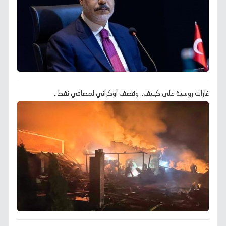
غارات روسية على كييف.. وقصف أوكراني لمصافي نفط..