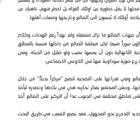
 في لون الميري وجَهلَوا بأن من ينشر ظلاله السوداء و يستغل
الأحد/
لها لا يقل خطورة عن اولئك الغزاة بل اخطر منهم.. ناهيك عن
ده. أولئك لا يُنسبون الى الضالع وتاريخها وصفات أهلها.
 أن جبهات الضالع ما تزال مشتعلة ولم تهدأ رغم الهدنات وكلام
ون سوراً منيعا. لكن منطقة الضالع من داخلها منسية بالمطلق
حية اللانهائية دون أن يمسها نصيب ولو ضئيل من الحياة، وفي
لة زرع صورة سوداوية عنها في اللاوعي الاجتماعي.
ع وفي قدراتها على التضحية لتصبح "مركزاً بديلاً" من خلال
خها.. وحقن المجتمع بفكر تحاربه هي في بلادها وتصدره ليأخذ
على مناطق مختلفة في الجنوب عدا أن التركيز على الضالع أخذ
لتحديد التدحرج نحو المجهول.. فقد يضيع الشعب في طريق البحث