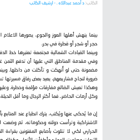
الكاتب:
د أحمد عبداللاه .
- ارشيف الكاتب
بينما ينهش أهلها العوز والجوع، يصورها الاعلام
حجر أو شجر أو قطرة في بحر.
وبينما القيادات الشمالية مجتمعة تعتبرها خط الدفا
وفي مقدمة المناطق التي عليها أن تدفع الثمن غال
مضمونة حتى لو أُنهكت و تآكلت من داخلها. وبين
ضرورة لنجاح مشاريعهم، يعيد بعض رفاق مسيرتها تسو
وهكذا تعيش الضالع مفارقات مؤلمة وخطرة. وعليها 
وكل أزمات الحاضر.. فما أكثر الرجال وما أقل الحيلة.
إن ما يُحكى عنها ويُكتب، يترك انطباع عند المتا
الاشتراكية وترأست دولته وحكوماته، ثم وضعت الس
الحراري لكي لا تتلوث بأصابع المفتونين بقراءة ا