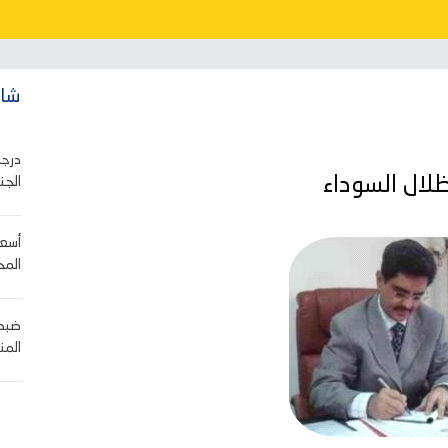
شاه
درجا
ظلال السوداء
الجن
أسعا
المح
ضبط 
المن