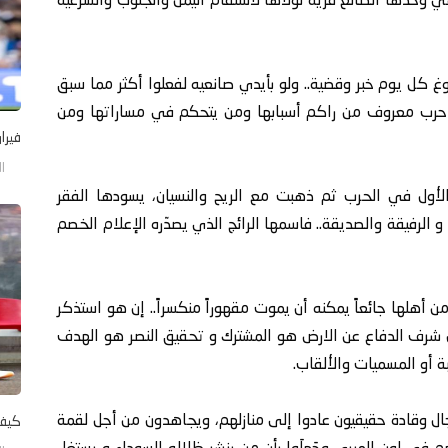
ي وحدها الضالع قرية لولاها لاستقام اليمن والجنوب والشرعية
غ كل يوم خبر وقضية.. ولو بأيدي صانعيه لفعلوا أكثر مما سبق
ت حرب معروف من راكم أسبابها ومن يتحكم في مساراتها ومن
فيرا
الأحد/
 الأول في الحرب ثم ذهبت مع الريح والنسيان، يسودها الفقر
 الرفيقة والصديقة.. فاسمها الرائج الذي يصدّره الإعلام الخصم
هلها جائعاً يمكنه أن يموت مقهوراً منكسراً.. إن هو استذكر
ن شرف الدفاع عن الارض هو المشترك و تحقيق النصر هو الهدف
بة أو المسميات والألقاب.
ال وقادة حقيقيون عادوا إلى منازلهم، ويجاهدون من أجل لقمة
كيف 