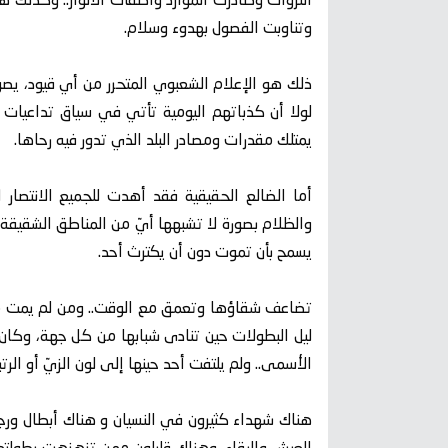
الثروات وصادرت الموارد وأطفأت الأنوار.. وكذلك ه
وتناوبت الفصول بهدوء وسلام.
ذلك هو الإعلام الشعبوي المتحرر من أي قيود، يصو
لولا أن كذباتهم اليومية تأتي في سياق تداعيا
يمتلك مقدرات ومصادر البلد الذي تدور فيه رحاها.
أما الضالع الحقيقية فقد أهدت للجميع الانتصار
والظلام بصورة لا تشبهها أيّ من المناطق الشقيقة و
يسمح بأن تموت دون أن يكترث أحد.
تضاعف شقاؤها وتعمق مع الوقت.. ومن لم يمت من أ
ليل البطولات حين تنادى شبابها من كل جهة، وكا
الأسمى.. ولم يلتفت أحد حينها إلى لون الزيّ أو الرت
هناك شهداء كثيرون في النسيان و هناك أبطال ورج