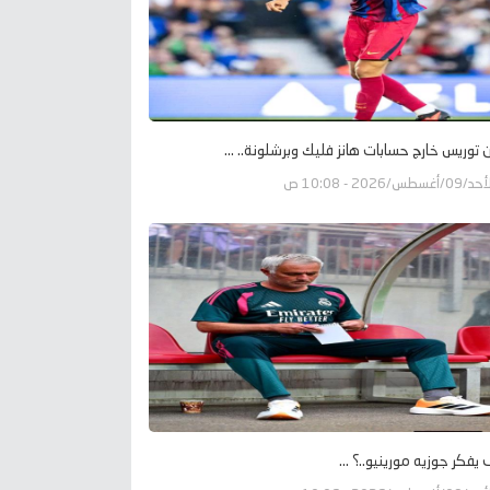
ن توريس خارج حسابات هانز فليك وبرشلونة.. ...
09/أغسطس/2026 - 10:08 ص
يفكر جوزيه مورينيو..؟ ...