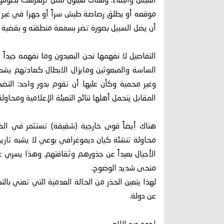
العيش والبقاء. وهناك قليلون ممن تزهزهت بطولتهم
موقعه أو يطلق رصاصة طيش سراً أو جهرا في غير مح
أن يضل السبيل بصورة تضر بسمعة منطقته و بقضية بلا
التفاصيل لا نفهمها نحن البعيدون وما نفهمه جيداً
الساسة والمبعوثين ومايزال الابطال كعادتهم يشكل
وغير محمية وكأن عليها أن تقوم بدور واحد: التض
المقابل يتحمل أهلها نتائج التعبئة الإعلامية ومحاو
هناك أيضاً قوى خارجية (شقيقة) تستثمر في الضال
محاولة تنشئة كيان ديموغرافي بوعي لا يشبه تاري
الأجيال بعيداً عن جذورهم وثقافتهم. وهذا يسري 
منحى شديد الوضوح.
لهذا يتعين الحذر من الحالة العدمية التي تعني با
عن دولة.