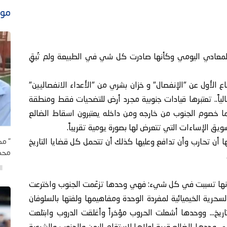
موا
 المعادي اليومي وكأنها صادرت كل شي في الطبيعة ولم تُبقِ
ع الأول عن "الإنفصال" و خزان بشري من "الأعداء الانفصاليين"
ياً.. تعتبرها قيادات جنوبية مجرد أرض للتضحيات فقط ومنطقة
ما خصوم الجنوب من خارجه ومن داخله يعتبرون اسقاط الضالع
يق الإساءات التي تتعرض لها بصورة يومية تقريباً.
" مك
أن تحارب وأن تدافع وعليها كذلك أن تتحمل كل قضايا التاريخ
محمد
الأحد/
بع بأنها تسببت في كل شيء: فهي وحدها تزعّمت الجنوب واخترعت
حرية الخيميائية لمفردة الوحدة ومفاهيمها ولفتها بالسلوفان
لتاريخ… ووحدها أشعلت الحروب مؤخراً وأغلقت الدروب وابتلعت