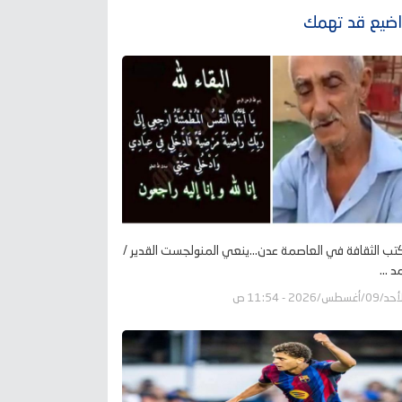
ضيع قد تهمك
تب الثقافة في العاصمة عدن...ينعي المنولجست القدير /
 ...
09/أغسطس/2026 - 11:54 ص