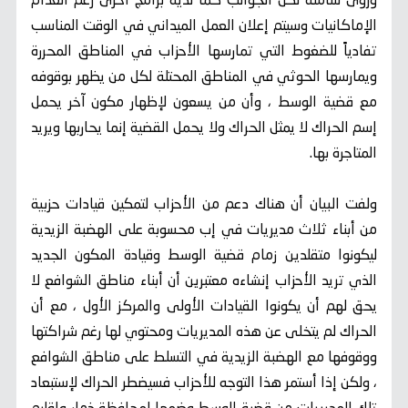
ورؤى شاملة لكل الجوانب كما لديه برامج أخرى رغم انعدام
الإماكانيات وسيتم إعلان العمل الميداني في الوقت المناسب
تفادياً للضغوط التي تمارسها الأحزاب في المناطق المحررة
ويمارسها الحوثي في المناطق المحتلة لكل من يظهر بوقوفه
مع قضية الوسط ، وأن من يسعون لإظهار مكون آخر يحمل
إسم الحراك لا يمثل الحراك ولا يحمل القضية إنما يحاربها ويريد
المتاجرة بها.
ولفت البيان أن هناك دعم من الأحزاب لتمكين قيادات حزبية
من أبناء ثلاث مديريات في إب محسوبة على الهضبة الزيدية
ليكونوا متقلدين زمام قضية الوسط وقيادة المكون الجديد
الذي تريد الأحزاب إنشاءه معتبرين أن أبناء مناطق الشوافع لا
يحق لهم أن يكونوا القيادات الأولى والمركز الأول ، مع أن
الحراك لم يتخلى عن هذه المديريات ومحتوي لها رغم شراكتها
ووقوفها مع الهضبة الزيدية في التسلط على مناطق الشوافع
، ولكن إذا أستمر هذا التوجه للأحزاب فسيضطر الحراك لإستبعاد