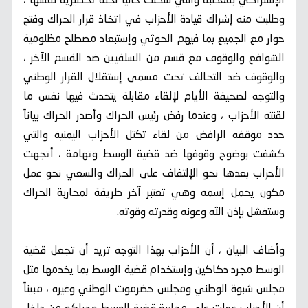
الإشتراكي بقعطبة والتي شكلت حالياً لجنة تحضيرية نفسها ،
وطلبت منه إشراك قيادة الأحزاب في اتخاذ قرار الحراك وفتح
حوار مع الجميع بما فيهم الحوثي وإستبعاد مصطلح مظلومية
الشوافع والوقوف مع قسم من السلفيين ضد القسم الآخر ،
والوقوف ضد التحالف تحت مسمى إستقلال القرار الوطني
والتوجه لصحيفة الأيام لإلقاء مقابلة يتحدث فيها نفس ما
لقنته الأحزاب ، وعندما رفض رئيس الحراك وأصدر الحراك بياناً
حدد موقفه الرافض من لقاء تكتل الأحزاب اليمنية والتي
كشفت بوضوح وقوفها ضد قضية الوسط وتهامة ، أتجهت
الأحزاب بعدها نحو الإلتفاف على الحراك والسعي نحو عمل
مكون يحمل إسمه وهي تعتبر آخر طريقة لمحاربة الحراك
وستفشل بإذن الله وعونه وقدرته وقوته.
وأضاف البيان ، أن الأحزاب بهذا التوجه تريد أن تجعل قضية
الوسط مجرد دكاكين وإستخدام قضية الوسط بما يخدمها مثل
مجلس شبوة الوطني ومجلس حضرموت الوطني وغيره ، مبيناً