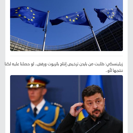
زيلينسكي: طلبت من بايدن ترخيص إنتاج باتريوت ورفض.. لو حصلنا عليه لكنا
ننتجها لأو..