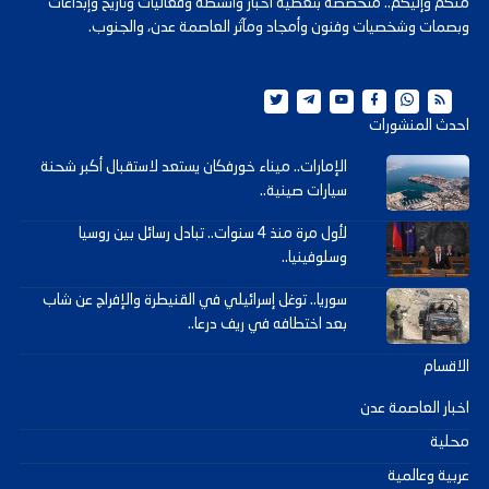
منكم وإليكم.. متخصصة بتغطية أخبار وأنشطة وفعاليات وتاريخ وإبداعات
وبصمات وشخصيات وفنون وأمجاد ومآثر العاصمة عدن، والجنوب.
احدث المنشورات
الإمارات.. ميناء خورفكان يستعد لاستقبال أكبر شحنة
سيارات صينية..
لأول مرة منذ 4 سنوات.. تبادل رسائل بين روسيا
وسلوفينيا..
سوريا.. توغل إسرائيلي في القنيطرة والإفراج عن شاب
بعد اختطافه في ريف درعا..
الاقسام
اخبار العاصمة عدن
محلية
عربية وعالمية