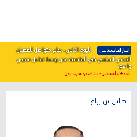
لليوم الثاني.. نجاح متواصل للعصيان
اخبار العاصمة عدن
المدني السلمي في العاصمة عدن وسط تفاعل شعبي
واسع..
الأحد-09 أغسطس - 04:13 م
-مدينة عدن
صايل بن رباع