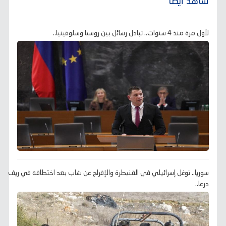
شاهد أيضًا
لأول مرة منذ 4 سنوات.. تبادل رسائل بين روسيا وسلوفينيا..
سوريا.. توغل إسرائيلي في القنيطرة والإفراج عن شاب بعد اختطافه في ريف
درعا..